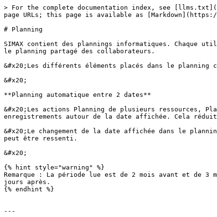
> For the complete documentation index, see [llms.txt](
page URLs; this page is available as [Markdown](https:/
# Planning

SIMAX contient des plannings informatiques. Chaque util
le planning partagé des collaborateurs.

&#x20;Les différents éléments placés dans le planning c
&#x20;

**Planning automatique entre 2 dates**

&#x20;Les actions Planning de plusieurs ressources, Pla
enregistrements autour de la date affichée. Cela réduit
&#x20;Le changement de la date affichée dans le plannin
peut être ressenti.

&#x20;

{% hint style="warning" %}

Remarque : La période lue est de 2 mois avant et de 3 m
jours après.

{% endhint %}

---
