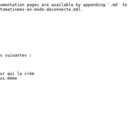
umentation pages are available by appending `.md` to 
tomatismes-en-mode-deconnecte.md).

s suivantes :

ur qui la créé

ui-même
