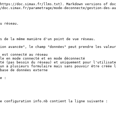
https://doc.simax.fr/llms.txt). Markdown versions of doc
/doc.simax.fr/parametrage/mode-deconnecte/gestion-des-au
u réseau.

s de la même manière d'un point de vue réseau.

ion avancée", le champ "données" peut prendre les valeur
 est connecté au réseau

le en mode connecté et en mode déconnecté

té (pas besoin du réseau) et uniquement pour l'utilisate
un à plusieurs formulaire mais sans pouvoir être créée l
base de données externe

e :

e configuration info.nb contient la ligne suivante :
