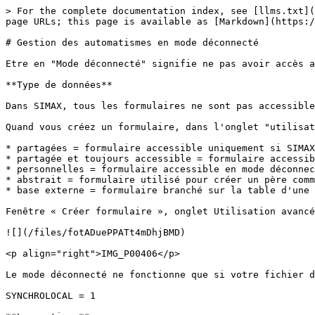
> For the complete documentation index, see [llms.txt](
page URLs; this page is available as [Markdown](https:/
# Gestion des automatismes en mode déconnecté

Etre en "Mode déconnecté" signifie ne pas avoir accès a
**Type de données**

Dans SIMAX, tous les formulaires ne sont pas accessible
Quand vous créez un formulaire, dans l'onglet "utilisat
* partagées = formulaire accessible uniquement si SIMAX
* partagée et toujours accessible = formulaire accessib
* personnelles = formulaire accessible en mode déconnec
* abstrait = formulaire utilisé pour créer un père comm
* base externe = formulaire branché sur la table d'une 
Fenêtre « Créer formulaire », onglet Utilisation avancé
![](/files/fotADuePPATt4mDhjBMD)

<p align="right">IMG_P00406</p>

Le mode déconnecté ne fonctionne que si votre fichier d
SYNCHROLOCAL = 1
