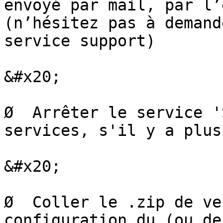
envoyé par mail, par l’
(n’hésitez pas à demand
service support)

&#x20;

Ø  Arrêter le service '
services, s'il y a plus
&#x20;

Ø  Coller le .zip de ve
configuration du (ou de