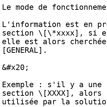
Le mode de fonctionneme
L'information est en pr
section \[\*xxxx], si e
elle est alors cherchée
[GENERAL].

&#x20;

Exemple : s'il y a une 
section \[XXXX], alors 
utilisée par la solutio