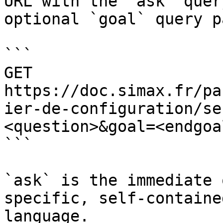
URL with the `ask` quer
optional `goal` query p
```

GET 
https://doc.simax.fr/pa
ier-de-configuration/se
<question>&goal=<endgoal
```

`ask` is the immediate 
specific, self-containe
language.
