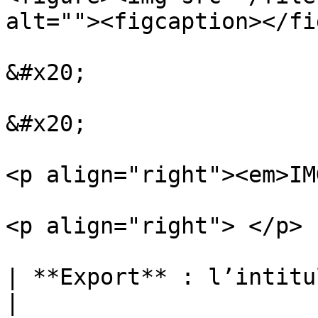
alt=""><figcaption></fi
&#x20;

&#x20;

<p align="right"><em>IM
<p align="right"> </p>

| **Export** : l’intitulé de l’export apparaît.       
|
