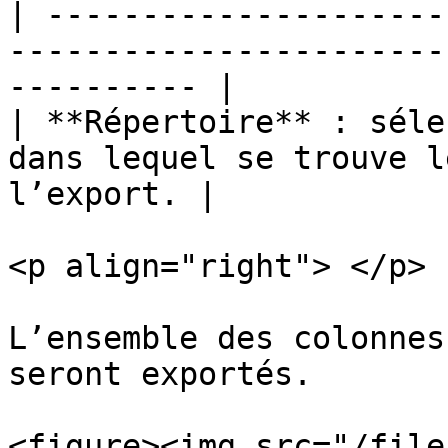
| ---------------------
-----------------------
---------- |

| **Répertoire** : séle
dans lequel se trouve l
l’export. |

<p align="right"> </p>

L’ensemble des colonnes
seront exportés.

<figure><img src="/file