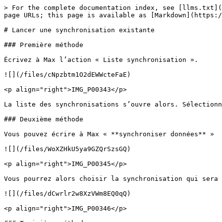
> For the complete documentation index, see [llms.txt](
page URLs; this page is available as [Markdown](https:/
# Lancer une synchronisation existante

### Première méthode

Écrivez à Max l’action « Liste synchronisation ».

![](/files/cNpzbtm1O2dEWWcteFaE)

<p align="right">IMG_P00343</p>

La liste des synchronisations s’ouvre alors. Sélectionn
### Deuxième méthode

Vous pouvez écrire à Max « **synchroniser données** »

![](/files/WoXZHkU5ya9GZQrSzsGQ)

<p align="right">IMG_P00345</p>

Vous pourrez alors choisir la synchronisation qui sera 
![](/files/dCwrlr2w8XzVWm8EQ0qQ)

<p align="right">IMG_P00346</p>
