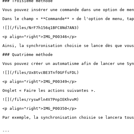
### Troisième méthode

Vous pouvez insérer une commande dans une option de men
Dans le champ « **Commande** » de l'option de menu, tap
![](/files/NrF7h156q1BFC8Nd7AN3)

<p align="right">IMG_P00346</p>

Ainsi, la synchronisation choisie se lance dès que vous
### Quatrième méthode

Vous pouvez créer un automatisme afin de lancer une Syn
![](/files/Ux8tvcBE3Tnf0GFfsFDL)

<p align="right">IMG_P00349</p>

Onglet « Faire les actions suivantes ».

![](/files/ryswFln4V7PnpIEKhvvM)

<p align="right">IMG_P00350</p>

Par exemple, la synchronisation choisie se lancera tous
---
