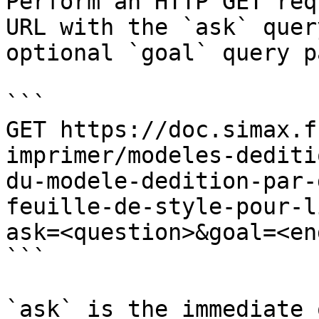
Perform an HTTP GET req
URL with the `ask` quer
optional `goal` query p
```

GET https://doc.simax.f
imprimer/modeles-dediti
du-modele-dedition-par-
feuille-de-style-pour-l
ask=<question>&goal=<en
```

`ask` is the immediate 