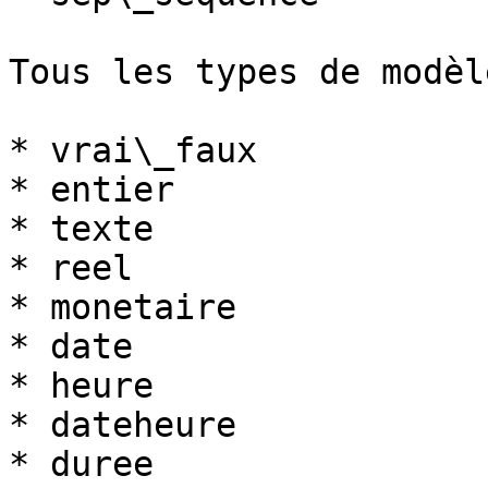
Tous les types de modèle
* vrai\_faux

* entier

* texte

* reel

* monetaire

* date

* heure

* dateheure

* duree
