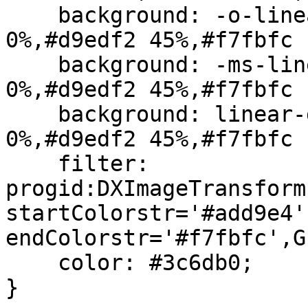
    background: -o-linear-gradient(top, #add9e4 
0%,#d9edf2 45%,#f7fbfc 
    background: -ms-linear-gradient(top, #add9e4 
0%,#d9edf2 45%,#f7fbfc 
    background: linear-gradient(top, #add9e4 
0%,#d9edf2 45%,#f7fbfc 
    filter: 
progid:DXImageTransform
startColorstr='#add9e4',
endColorstr='#f7fbfc',G
    color: #3c6db0;

}
