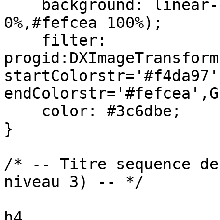
    background: linear-gradient(top, #f4da97 
0%,#fefcea 100%);

    filter: 
progid:DXImageTransform
startColorstr='#f4da97',
endColorstr='#fefcea',G
    color: #3c6dbe;

}

/* -- Titre sequence de
niveau 3) -- */

h4
