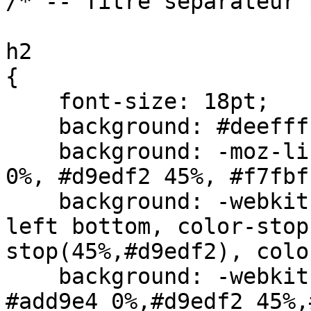
/* -- Titre separateur 
h2

{

    font-size: 18pt;

    background: #deefff;

    background: -moz-linear-gradient(top, #add9e4 
0%, #d9edf2 45%, #f7fbf
    background: -webkit-gradient(linear, left top, 
left bottom, color-stop
stop(45%,#d9edf2), colo
    background: -webkit-linear-gradient(top, 
#add9e4 0%,#d9edf2 45%,