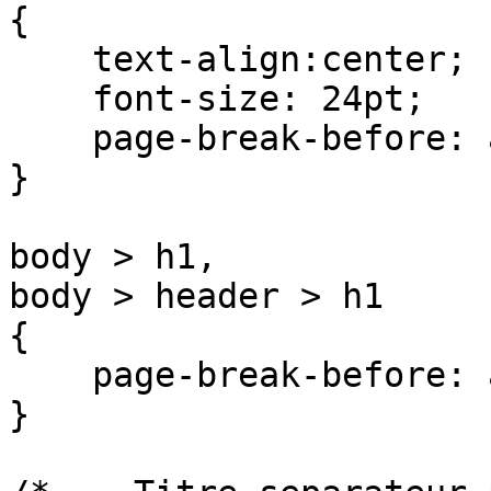
{

    text-align:center;

    font-size: 24pt;

    page-break-before: avoid;

}

body > h1,

body > header > h1

{

    page-break-before: avoid;

}
