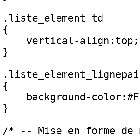
.liste_element td

{

    vertical-align:top;

}

.liste_element_lignepair
{

    background-color:#FCF7DE;

}

/* -- Mise en forme de 