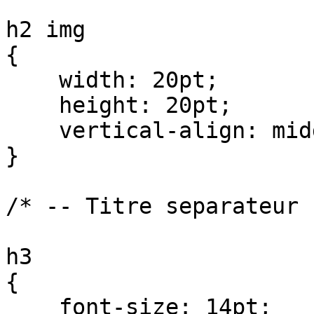
h2 img

{

    width: 20pt;

    height: 20pt;

    vertical-align: middle;

}

/* -- Titre separateur 
h3

{

    font-size: 14pt;
