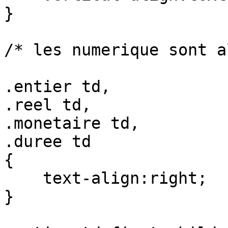
}

/* les numerique sont a
.entier td,

.reel td,

.monetaire td,

.duree td

{

    text-align:right;

}
