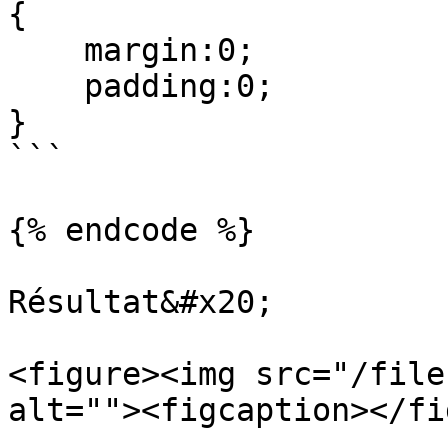
{

    margin:0;

    padding:0;

}

```

{% endcode %}

Résultat&#x20;

<figure><img src="/file
alt=""><figcaption></fi