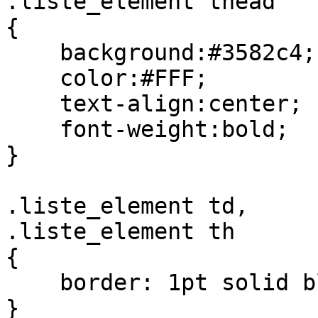
.liste_element thead

{

    background:#3582c4;

    color:#FFF;

    text-align:center;

    font-weight:bold;

}

.liste_element td,

.liste_element th

{

    border: 1pt solid black;

}
