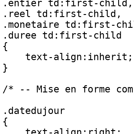
.entier td:first-child,

.reel td:first-child,

.monetaire td:first-chil
.duree td:first-child

{

    text-align:inherit;

}

/* -- Mise en forme com
.datedujour

{

    text-align:right;
