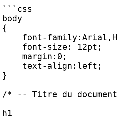
```css

body

{

    font-family:Arial,Helvetica,sans-serif;

    font-size: 12pt;

    margin:0;

    text-align:left;

}

/* -- Titre du document
h1
