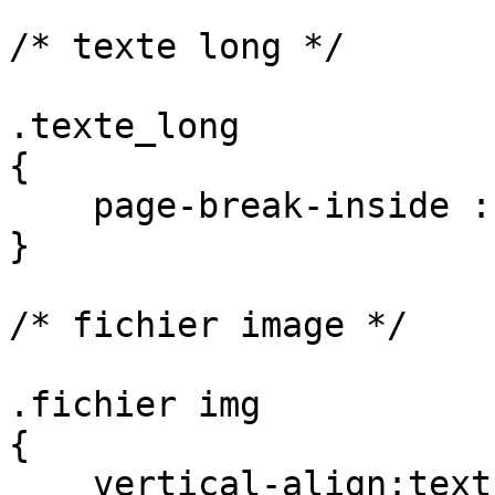
/* texte long */

.texte_long

{

    page-break-inside : avoid;

}

/* fichier image */

.fichier img

{

    vertical-align:text-top;
