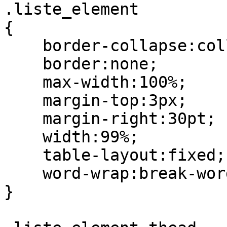
.liste_element

{

    border-collapse:collapse;

    border:none;

    max-width:100%;

    margin-top:3px;

    margin-right:30pt;

    width:99%;

    table-layout:fixed;

    word-wrap:break-word;

}
