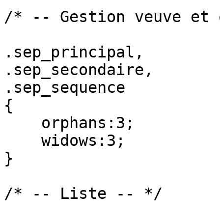
/* -- Gestion veuve et 
.sep_principal,

.sep_secondaire,

.sep_sequence

{

    orphans:3;

    widows:3;

}

/* -- Liste -- */
