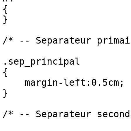
{

}

/* -- Separateur primai
.sep_principal

{

    margin-left:0.5cm;

}

/* -- Separateur second