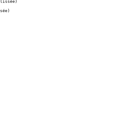
lissée)

sée)
