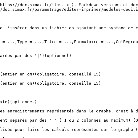
https://doc.simax.fr/llms.txt). Markdown versions of doc
/doc.simax.fr/parametrage/editer-imprimer/modeles-dediti
e l'insérer dans un fichier en ajoutant une syntaxe de c
 = ...,Type = ...,Titre = ...,Formulaire = ...,ColRegrou
arées par des '|')(optionnel)

(entier en cm)(obligatoire, conseillé 15)

(entier en cm)(obligatoire, conseillé 15)

xte)(optionnel)

es enregistrements représentés dans le graphe, c'est à d
ent séparés par des '|' ( 1 ou 2 colonnes au maximum) (O
lisée pour faire les calculs représentés sur le graphe (