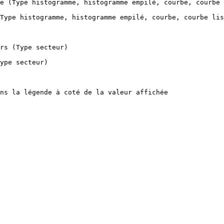
e (Type histogramme, histogramme empilé, courbe, courbe 
Type histogramme, histogramme empilé, courbe, courbe lis
rs (Type secteur)

ype secteur)

ns la légende à coté de la valeur affichée
