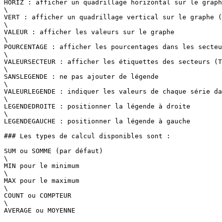
HORIZ : afficher un quadrillage horizontal sur le graph
\

VERT : afficher un quadrillage vertical sur le graphe (
\

VALEUR : afficher les valeurs sur le graphe

\

POURCENTAGE : afficher les pourcentages dans les secteu
\

VALEURSECTEUR : afficher les étiquettes des secteurs (T
\

SANSLEGENDE : ne pas ajouter de légende

\

VALEURLEGENDE : indiquer les valeurs de chaque série da
\

LEGENDEDROITE : positionner la légende à droite

\

LEGENDEGAUCHE : positionner la légende à gauche

### Les types de calcul disponibles sont :

SUM ou SOMME (par défaut)

\

MIN pour le minimum

\

MAX pour le maximum

\

COUNT ou COMPTEUR

\

AVERAGE ou MOYENNE
