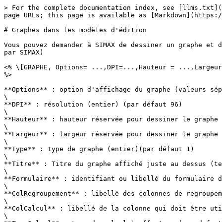
> For the complete documentation index, see [llms.txt](
page URLs; this page is available as [Markdown](https:/
# Graphes dans les modèles d'édition

Vous pouvez demander à SIMAX de dessiner un graphe et d
par SIMAX)

<% \[GRAPHE, Options= ...,DPI=...,Hauteur = ...,Largeur
%>

**Options** : option d'affichage du graphe (valeurs sép
\

**DPI** : résolution (entier) (par défaut 96)

\

**Hauteur** : hauteur réservée pour dessiner le graphe 
\

**Largeur** : largeur réservée pour dessiner le graphe 
\

**Type** : type de graphe (entier)(par défaut 1)

\

**Titre** : Titre du graphe affiché juste au dessus (te
\

**Formulaire** : identifiant ou libellé du formulaire d
\

**ColRegroupement** : libellé des colonnes de regroupem
\

**ColCalcul** : libellé de la colonne qui doit être uti
\
