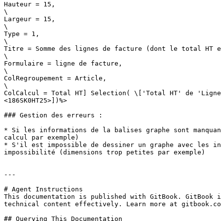
Hauteur = 15,

\

Largeur = 15,

\

Type = 1,

\

Titre = Somme des lignes de facture (dont le total HT e
\

Formulaire = ligne de facture,

\

ColRegroupement = Article,

\

ColCalcul = Total HT] Selection( \['Total HT' de 'Ligne
<186SK0HT25>])%>

### Gestion des erreurs :

* Si les informations de la balises graphe sont manquan
calcul par exemple)

* S'il est impossible de dessiner un graphe avec les in
impossibilité (dimensions trop petites par exemple)

---

# Agent Instructions

This documentation is published with GitBook. GitBook i
technical content effectively. Learn more at gitbook.co
## Querying This Documentation
