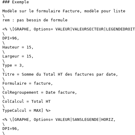
### Exemple

Modèle sur le formulaire Facture, modèle pour liste

\

rem : pas besoin de formule

<% \[GRAPHE, Options= VALEUR|VALEURSECTEUR|LEGENDEDROIT
\

DPI=96,

\

Hauteur = 15,

\

Largeur = 15,

\

Type = 3,

\

Titre = Somme du Total HT des factures par date,

\

Formulaire = facture,

\

ColRegroupement = Date facture,

\

ColCalcul = Total HT

\

TypeCalcul = MAX] %>

<% \[GRAPHE, Options= VALEUR|SANSLEGENDE|HORIZ,

\

DPI=96,

\
