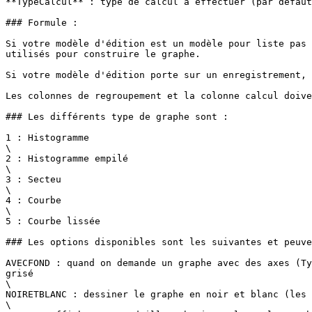
**TypeCalcul** : type de calcul à effectuer (par defaut
### Formule :

Si votre modèle d'édition est un modèle pour liste pas 
utilisés pour construire le graphe.

Si votre modèle d'édition porte sur un enregistrement, 
Les colonnes de regroupement et la colonne calcul doive
### Les différents type de graphe sont :

1 : Histogramme

\

2 : Histogramme empilé

\

3 : Secteu

\

4 : Courbe

\

5 : Courbe lissée

### Les options disponibles sont les suivantes et peuve
AVECFOND : quand on demande un graphe avec des axes (Ty
grisé

\

NOIRETBLANC : dessiner le graphe en noir et blanc (les 
\
