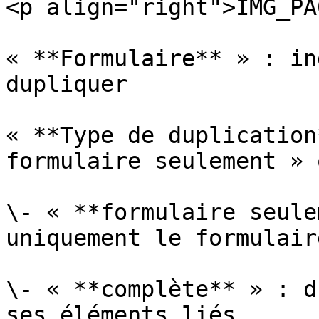
<p align="right">IMG_PA
« **Formulaire** » : in
dupliquer

« **Type de duplication
formulaire seulement » 
\- « **formulaire seule
uniquement le formulaire
\- « **complète** » : d
ses éléments liés.
