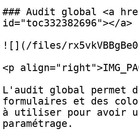
### Audit global <a hre
id="toc332382696"></a>

![](/files/rx5vkVBBgBe0
<p align="right">IMG_PA
L'audit global permet d
formulaires et des colo
à utiliser pour avoir u
paramétrage.
