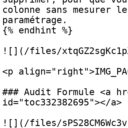
colonne sans mesurer le
paramétrage.

{% endhint %}

![](/files/xtqGZ2sgKc1p
<p align="right">IMG_PA
### Audit Formule <a hr
id="toc332382695"></a>

![](/files/sPS28CM6Wc3v