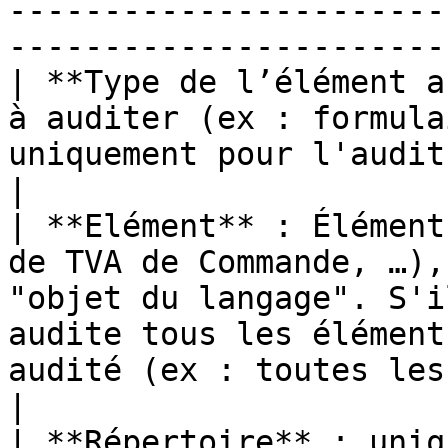
-----------------------
-----------------------
| **Type de l’élément a
à auditer (ex : formula
uniquement pour l'audit « objet du langage ».                                                                                                                                      
|

| **Elément** : Élément
de TVA de Commande, …),
"objet du langage". S'i
audite tous les élément
audité (ex : toutes les actions automatiques).                                                                                 
|

| **Répertoire** : uniq