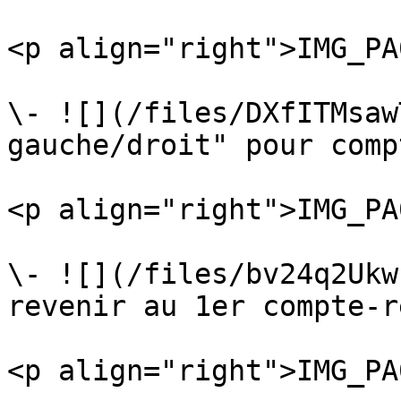
<p align="right">IMG_PA
\- ![](/files/DXfITMsaw
gauche/droit" pour comp
<p align="right">IMG_PA
\- ![](/files/bv24q2Ukw
revenir au 1er compte-re
<p align="right">IMG_PA