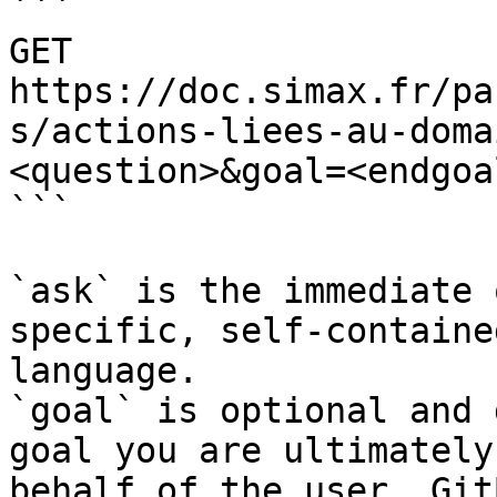
```

GET 
https://doc.simax.fr/pa
s/actions-liees-au-doma
<question>&goal=<endgoal
```

`ask` is the immediate 
specific, self-containe
language.

`goal` is optional and 
goal you are ultimately
behalf of the user. Git