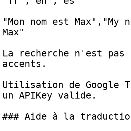
"fr";"en";"es"

"Mon nom est Max","My n
Max"

La recherche n'est pas 
accents.

Utilisation de Google T
un APIKey valide.

### Aide à la traductio