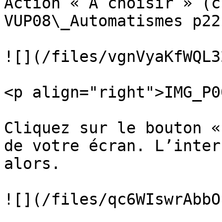
Action « A choisir » (c
VUP08\_Automatismes p22)
![](/files/vgnVyaKfWQL3
<p align="right">IMG_P0
Cliquez sur le bouton «
de votre écran. L’inter
alors.

![](/files/qc6WIswrAbbO