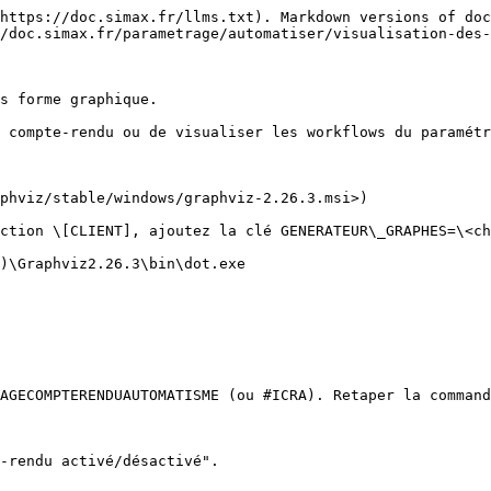
https://doc.simax.fr/llms.txt). Markdown versions of doc
/doc.simax.fr/parametrage/automatiser/visualisation-des-
s forme graphique.

 compte-rendu ou de visualiser les workflows du paramétr
phviz/stable/windows/graphviz-2.26.3.msi>)

ction \[CLIENT], ajoutez la clé GENERATEUR\_GRAPHES=\<ch
)\Graphviz2.26.3\bin\dot.exe

AGECOMPTERENDUAUTOMATISME (ou #ICRA). Retaper la command
-rendu activé/désactivé".
