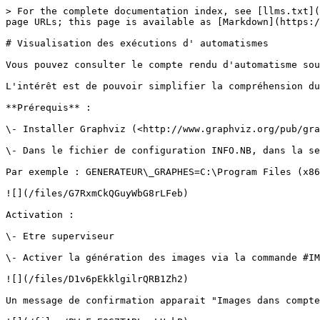
> For the complete documentation index, see [llms.txt](
page URLs; this page is available as [Markdown](https:/
# Visualisation des exécutions d' automatismes

Vous pouvez consulter le compte rendu d'automatisme sou
L'intérêt est de pouvoir simplifier la compréhension du
**Prérequis** :

\- Installer Graphviz (<http://www.graphviz.org/pub/gra
\- Dans le fichier de configuration INFO.NB, dans la se
Par exemple : GENERATEUR\_GRAPHES=C:\Program Files (x86
![](/files/G7RxmCkQGuyWbG8rLFeb)

Activation :

\- Etre superviseur

\- Activer la génération des images via la commande #IM
![](/files/D1v6pEkklgilrQRB1Zh2)

Un message de confirmation apparait "Images dans compte