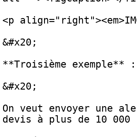
<p align="right"><em>IM
&#x20;

**Troisième exemple** :

&#x20;

On veut envoyer une ale
devis à plus de 10 000 