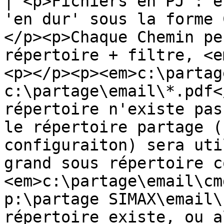
| <p>Fichiers en PJ : e
'en dur' sous la forme 
</p><p>Chaque Chemin pe
répertoire + filtre, <e
<p></p><p><em>c:\partag
c:\partage\email\*.pdf<
répertoire n'existe pas
le répertoire partage (
configuraiton) sera uti
grand sous répertoire c
<em>c:\partage\email\cm
p:\partage SIMAX\email\
répertoire existe, ou a