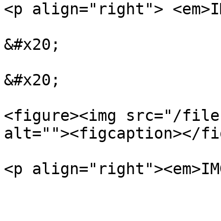
<p align="right"> <em>I
&#x20;

&#x20;

<figure><img src="/file
alt=""><figcaption></fi
<p align="right"><em>IM