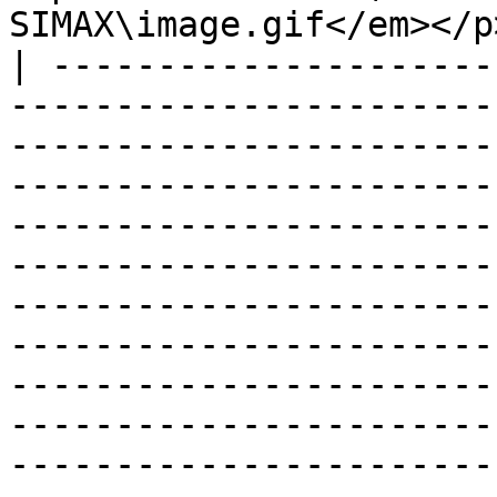
SIMAX\image.gif</em></p>
| ---------------------
-----------------------
-----------------------
-----------------------
-----------------------
-----------------------
-----------------------
-----------------------
-----------------------
-----------------------
-----------------------