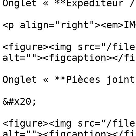
Onglet « **Expéditeur /
<p align="right"><em>IM
<figure><img src="/file
alt=""><figcaption></fi
Onglet « **Pièces joint
&#x20;

<figure><img src="/file
alt=""><figcaption></fi