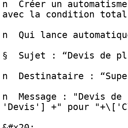
n  Créer un automatisme
avec la condition total
n  Qui lance automatiqu
§  Sujet : “Devis de pl
n  Destinataire : “Supe
n  Message : "Devis de 
'Devis'] +" pour "+\['C
&#x20;
