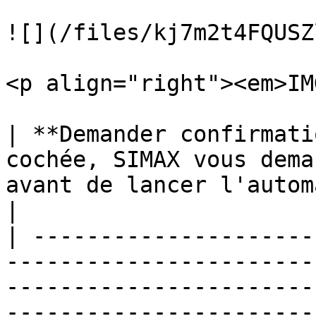
![](/files/kj7m2t4FQUSZ
<p align="right"><em>IM
| **Demander confirmati
cochée, SIMAX vous dema
avant de lancer l'automatisme.                                                                                                                                      
|

| ---------------------
-----------------------
-----------------------
-----------------------