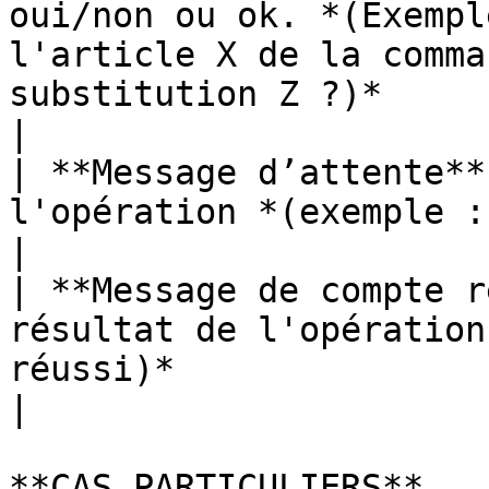
oui/non ou ok. *(Exempl
l'article X de la comma
substitution Z ?)*                                                                                                
|

| **Message d’attente**
l'opération *(exemple : chargement en cours)*                                                                                        
|

| **Message de compte r
résultat de l'opération
réussi)*                                                                                                                                                                                                            
|

**CAS PARTICULIERS**
