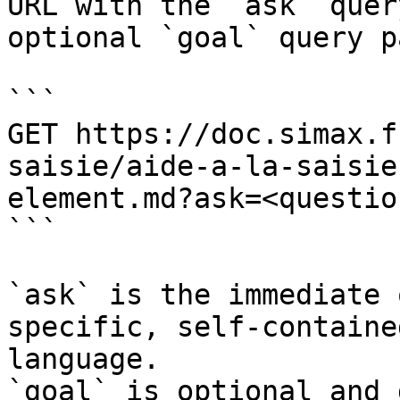
URL with the `ask` quer
optional `goal` query p
```

GET https://doc.simax.f
saisie/aide-a-la-saisie
element.md?ask=<questio
```

`ask` is the immediate 
specific, self-containe
language.

`goal` is optional and 