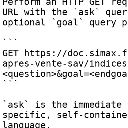
Perform an HTTP GET req
URL with the `ask` quer
optional `goal` query p
```

GET https://doc.simax.f
apres-vente-sav/indices
<question>&goal=<endgoal
```

`ask` is the immediate 
specific, self-containe
language.
