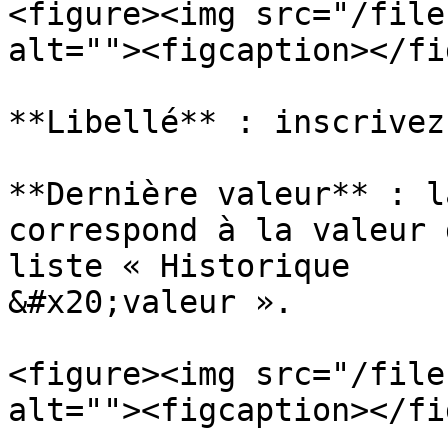
<figure><img src="/file
alt=""><figcaption></fi
**Libellé** : inscrivez
**Dernière valeur** : l
correspond à la valeur 
liste « Historique

&#x20;valeur ».

<figure><img src="/file
alt=""><figcaption></fi