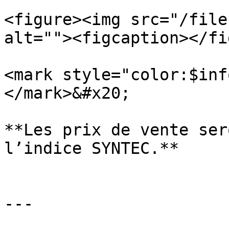
<figure><img src="/file
alt=""><figcaption></fi
<mark style="color:$inf
</mark>&#x20;

**Les prix de vente ser
l’indice SYNTEC.**

---
