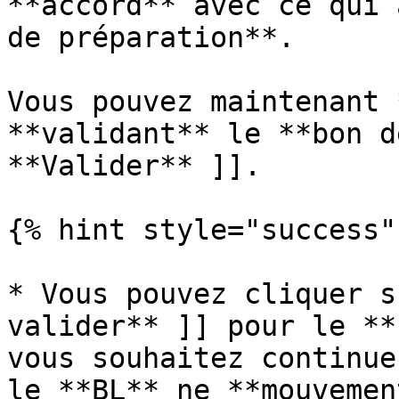
**accord** avec ce qui 
de préparation**.

Vous pouvez maintenant 
**validant** le **bon d
**Valider** ]].

{% hint style="success" 
* Vous pouvez cliquer s
valider** ]] pour le **
vous souhaitez continue
le **BL** ne **mouvemen