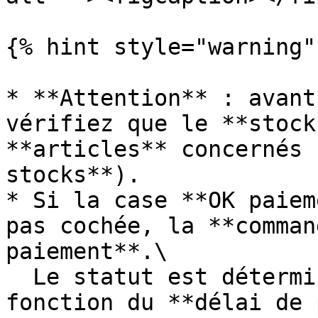
{% hint style="warning" 
* **Attention** : avant
vérifiez que le **stock
**articles** concernés 
stocks**).

* Si la case **OK paiem
pas cochée, la **comman
paiement**.\

  Le statut est déterminé automatiquement en 
fonction du **délai de 