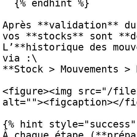
  {% endhint %}

Après **validation** du
vos **stocks** sont **d
L’**historique des mouv
via :\

**Stock > Mouvements > 
<figure><img src="/file
alt=""><figcaption></fi
{% hint style="success" 
À chaque étape (**prépa