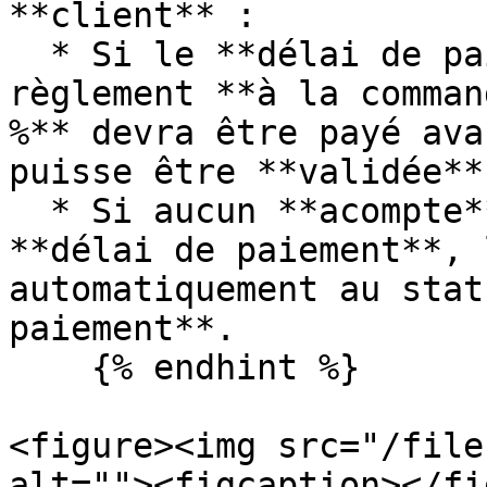
**client** :

  * Si le **délai de paiement** impose un 
règlement **à la comman
%** devra être payé ava
puisse être **validée**.
  * Si aucun **acompte** n’est requis selon le 
**délai de paiement**, 
automatiquement au stat
paiement**.

    {% endhint %}

<figure><img src="/file
alt=""><figcaption></fi