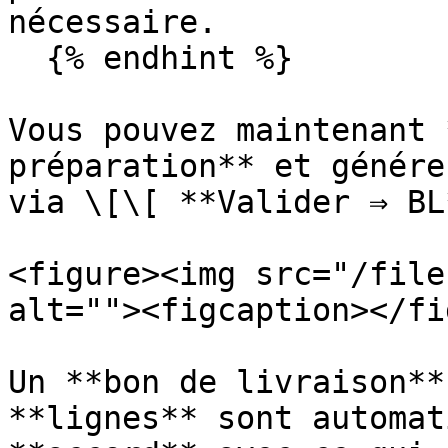
nécessaire.

  {% endhint %}

Vous pouvez maintenant 
préparation** et génére
via \[\[ **Valider ⇒ BL
<figure><img src="/file
alt=""><figcaption></fi
Un **bon de livraison**
**lignes** sont automat