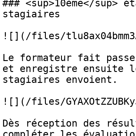
### <sup>10ème</sup> ét
stagiaires

![](/files/tlu8ax04bmm3
Le formateur fait passe
et enregistre ensuite l
stagiaires envoient.

![](/files/GYAXOtZZUBKy
Dès réception des résul
compléter les évaluatio