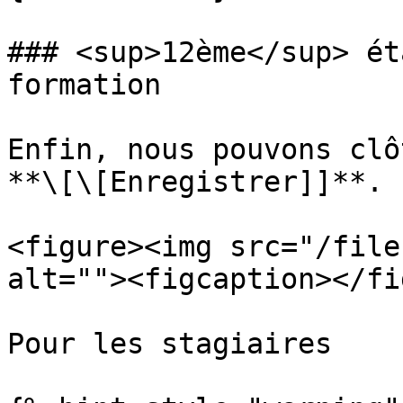
### <sup>12ème</sup> ét
formation

Enfin, nous pouvons clô
**\[\[Enregistrer]]**.

<figure><img src="/file
alt=""><figcaption></fi
Pour les stagiaires
