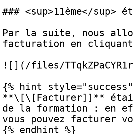
### <sup>11ème</sup> ét
Par la suite, nous allo
facturation en cliquant
![](/files/TTqkZPaCYR1r
{% hint style="success" 
**\[\[Facturer]]** étai
de la formation : en ef
vous pouvez facturer vo
{% endhint %}
