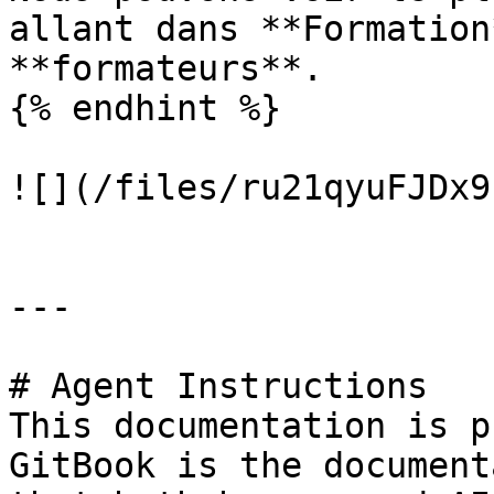
allant dans **Formation
**formateurs**.

{% endhint %}

![](/files/ru21qyuFJDx9
---

# Agent Instructions

This documentation is p
GitBook is the document