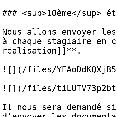
### <sup>10ème</sup> ét
Nous allons envoyer les
à chaque stagiaire en c
réalisation]]**.

![](/files/YFAoDdKQXjB5
![](/files/tiLUTV73p2bt
Il nous sera demandé si
d’envoyer les documenta