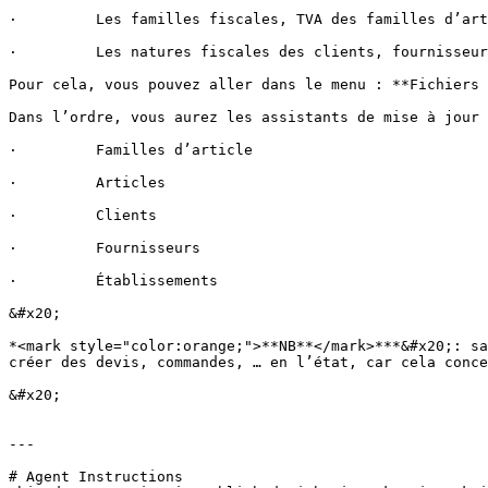
·         Les familles fiscales, TVA des familles d’art
·         Les natures fiscales des clients, fournisseur
Pour cela, vous pouvez aller dans le menu : **Fichiers 
Dans l’ordre, vous aurez les assistants de mise à jour 
·         Familles d’article

·         Articles

·         Clients

·         Fournisseurs

·         Établissements

&#x20;

*<mark style="color:orange;">**NB**</mark>***&#x20;: sa
créer des devis, commandes, … en l’état, car cela conce
&#x20;

---

# Agent Instructions
