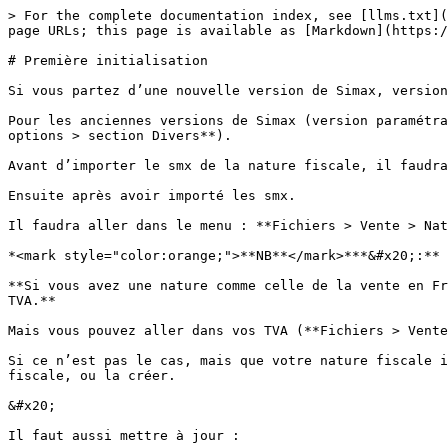
> For the complete documentation index, see [llms.txt](
page URLs; this page is available as [Markdown](https:/
# Première initialisation

Si vous partez d’une nouvelle version de Simax, version
Pour les anciennes versions de Simax (version paramétra
options > section Divers**).

Avant d’importer le smx de la nature fiscale, il faudra
Ensuite après avoir importé les smx.

Il faudra aller dans le menu : **Fichiers > Vente > Nat
*<mark style="color:orange;">**NB**</mark>***&#x20;:**

**Si vous avez une nature comme celle de la vente en Fr
TVA.**

Mais vous pouvez aller dans vos TVA (**Fichiers > Vente
Si ce n’est pas le cas, mais que votre nature fiscale i
fiscale, ou la créer.

&#x20;

Il faut aussi mettre à jour :
