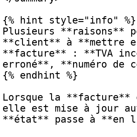
{% hint style="info" %}

Plusieurs **raisons** p
**client** à **mettre e
**facture** : **TVA inc
erroné**, **numéro de c
{% endhint %}

Lorsque la **facture** 
elle est mise à jour au
**état** passe à **en l