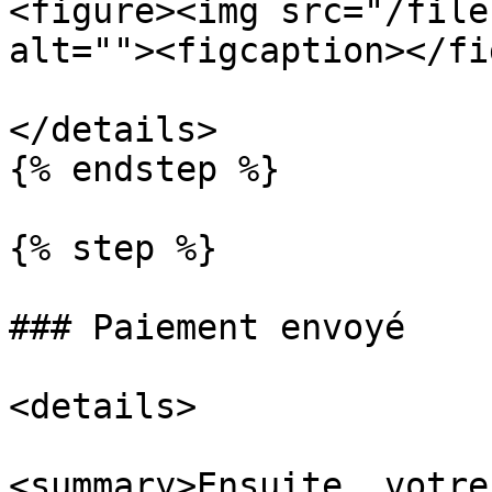
<figure><img src="/file
alt=""><figcaption></fi
</details>

{% endstep %}

{% step %}

### Paiement envoyé

<details>

<summary>Ensuite, votre