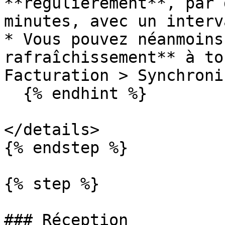
**régulièrement**, par 
minutes, avec un interv
* Vous pouvez néanmoins
rafraîchissement** à to
Facturation > Synchroni
  {% endhint %}

</details>

{% endstep %}

{% step %}

### Réception
