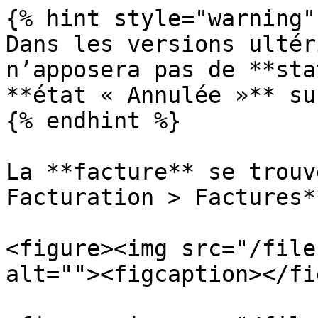
{% hint style="warning" 
Dans les versions ultér
n’apposera pas de **sta
**état « Annulée »** su
{% endhint %}

La **facture** se trouv
Facturation > Factures**
<figure><img src="/file
alt=""><figcaption></fi