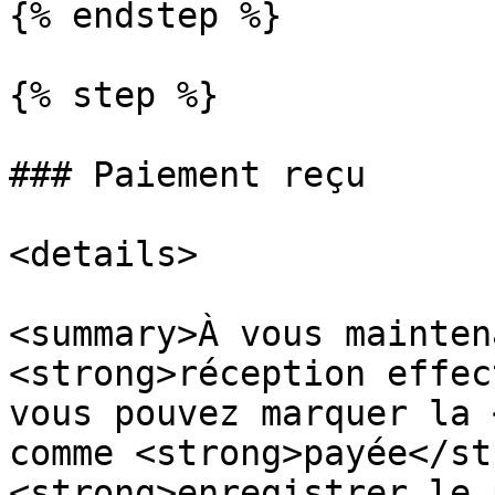
{% endstep %}

{% step %}

### Paiement reçu

<details>

<summary>À vous mainten
<strong>réception effec
vous pouvez marquer la 
comme <strong>payée</st
<strong>enregistrer le 