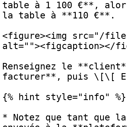
table à 1 100 €**, alor
la table à **110 €**.

<figure><img src="/file
alt=""><figcaption></fi
Renseignez le **client*
facturer**, puis \[\[ E
{% hint style="info" %}

* Notez que tant que la