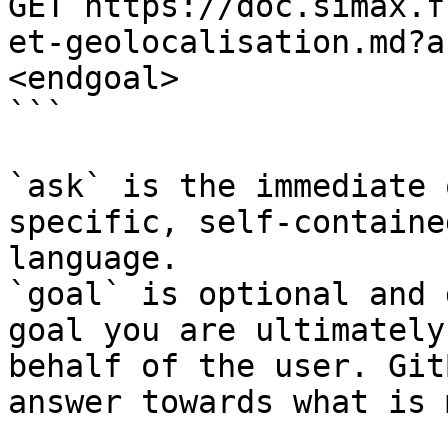
GET https://doc.simax.f
et-geolocalisation.md?a
<endgoal>

```

`ask` is the immediate 
specific, self-containe
language.

`goal` is optional and 
goal you are ultimately
behalf of the user. Git
answer towards what is 