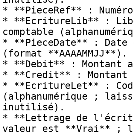
* **PieceRef** : Numéro
* **EcritureLib** : Lib
comptable (alphanumériqu
* **PieceDate** : Date 
(format **AAAAMMJJ**).

* **Debit** : Montant a
* **Credit** : Montant 
* **EcritureLet** : Cod
(alphanumérique ; laiss
inutilisé).

* **Lettrage de l'écrit
valeur est **Vrai** ; l