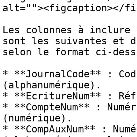
alt=""><figcaption></fi
Les colonnes à inclure 
sont les suivantes et d
selon le format ci-dess
* **JournalCode** : Cod
(alphanumérique).

* **EcritureNum** : Réf
* **CompteNum** : Numér
(numérique).

* **CompAuxNum** : Numé