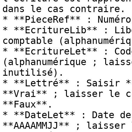
dans le cas contraire.

* **PieceRef** : Numéro
* **EcritureLib** : Lib
comptable (alphanumériqu
* **EcritureLet** : Cod
(alphanumérique ; laiss
inutilisé).

* **Lettré** : Saisir *
**Vrai** ; laisser le c
**Faux**.

* **DateLet** : Date de
**AAAAMMJJ** ; laisser 