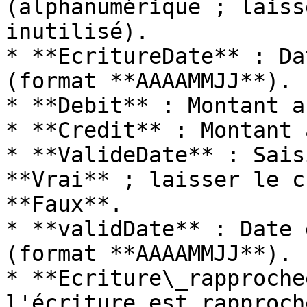
(alphanumérique ; laiss
inutilisé).

* **EcritureDate** : Da
(format **AAAAMMJJ**).

* **Debit** : Montant a
* **Credit** : Montant 
* **ValideDate** : Sais
**Vrai** ; laisser le c
**Faux**.

* **validDate** : Date 
(format **AAAAMMJJ**).

* **Ecriture\_rapproche
l'écriture est rapproch