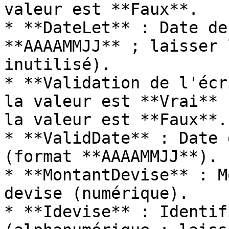
valeur est **Faux**.

* **DateLet** : Date de
**AAAAMMJJ** ; laisser 
inutilisé).

* **Validation de l'écr
la valeur est **Vrai** 
la valeur est **Faux**.

* **ValidDate** : Date 
(format **AAAAMMJJ**).

* **MontantDevise** : M
devise (numérique).

* **Idevise** : Identif