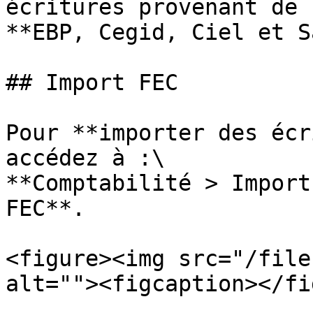
écritures provenant de 
**EBP, Cegid, Ciel et S
## Import FEC

Pour **importer des écr
accédez à :\

**Comptabilité > Import
FEC**.

<figure><img src="/file
alt=""><figcaption></fi