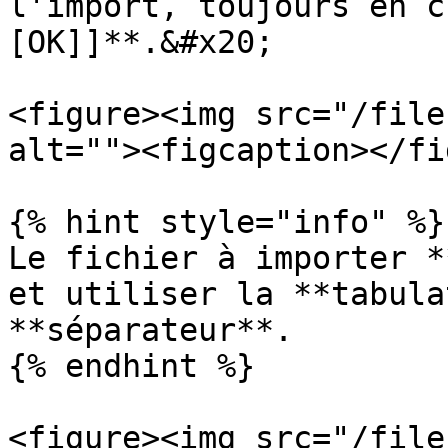
l'import, toujours en c
[OK]]**.&#x20;

<figure><img src="/file
alt=""><figcaption></fi
{% hint style="info" %}

Le fichier à importer *
et utiliser la **tabula
**séparateur**.

{% endhint %}

<figure><img src="/file