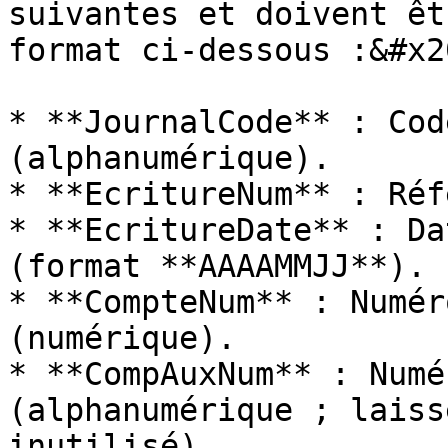
suivantes et doivent êt
format ci-dessous :&#x20
* **JournalCode** : Cod
(alphanumérique).

* **EcritureNum** : Réf
* **EcritureDate** : Da
(format **AAAAMMJJ**).

* **CompteNum** : Numér
(numérique).

* **CompAuxNum** : Numé
(alphanumérique ; laiss
inutilisé).
