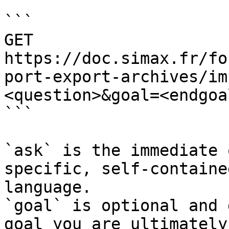
```

GET 
https://doc.simax.fr/fo
port-export-archives/im
<question>&goal=<endgoal
```

`ask` is the immediate 
specific, self-containe
language.

`goal` is optional and 
goal you are ultimately