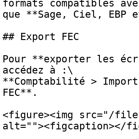
formats compatibles ave
que **Sage, Ciel, EBP e
## Export FEC

Pour **exporter les écr
accédez à :\

**Comptabilité > Import
FEC**.

<figure><img src="/file
alt=""><figcaption></fi