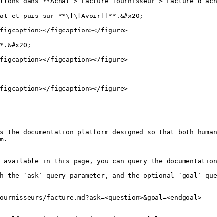
llons dans **Achat > Facture fournisseur > Facture d’ach
at et puis sur **\[\[Avoir]]**.&#x20;

figcaption></figcaption></figure>

*.&#x20;

figcaption></figcaption></figure>

figcaption></figcaption></figure>

s the documentation platform designed so that both human
m.

 available in this page, you can query the documentation
h the `ask` query parameter, and the optional `goal` que
ournisseurs/facture.md?ask=<question>&goal=<endgoal>
