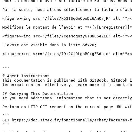
Pour la demande d’avoir sur facture de 50 euros, nous a
Par la suite, nous allons sélectionner la facture d’ach
<figure><img src="/files/k53TSqGnOpoDz6AmOrjR" alt=""><
Modifions le montant de l’avoir et **\[\[Enregistrer]]*
<figure><img src="/files/YcqaNcqnzyGT0N65eZEL" alt=""><
L’avoir est visible dans la liste.&#x20;

<figure><img src="/files/79i2CfOLgnBQxgZSdpjn" alt=""><
---

# Agent Instructions

This documentation is published with GitBook. GitBook i
technical content effectively. Learn more at gitbook.co
## Querying This Documentation

If you need additional information that is not directly
Perform an HTTP GET request on the current page URL wit
```

GET https://doc.simax.fr/fonctionnelle/achat/factures-f
```
