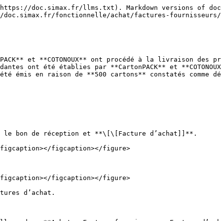
https://doc.simax.fr/llms.txt). Markdown versions of doc
/doc.simax.fr/fonctionnelle/achat/factures-fournisseurs/
PACK** et **COTONOUX** ont procédé à la livraison des pr
dantes ont été établies par **CartonPACK** et **COTONOUX
été émis en raison de **500 cartons** constatés comme dé
 le bon de réception et **\[\[Facture d’achat]]**.

figcaption></figcaption></figure>

figcaption></figcaption></figure>

tures d’achat.
