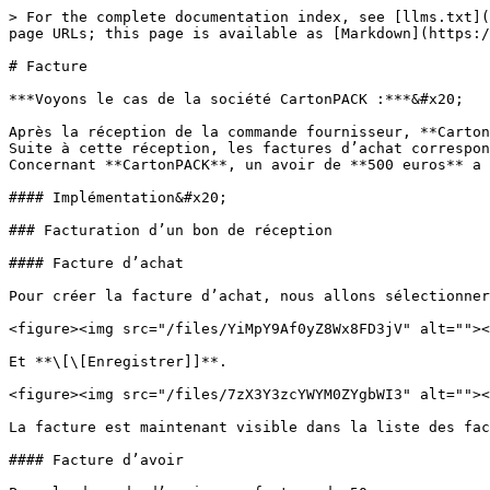
> For the complete documentation index, see [llms.txt](
page URLs; this page is available as [Markdown](https:/
# Facture

***Voyons le cas de la société CartonPACK :***&#x20;

Après la réception de la commande fournisseur, **Carton
Suite à cette réception, les factures d’achat correspon
Concernant **CartonPACK**, un avoir de **500 euros** a 
#### Implémentation&#x20;

### Facturation d’un bon de réception

#### Facture d’achat

Pour créer la facture d’achat, nous allons sélectionner
<figure><img src="/files/YiMpY9Af0yZ8Wx8FD3jV" alt=""><
Et **\[\[Enregistrer]]**.

<figure><img src="/files/7zX3Y3zcYWYM0ZYgbWI3" alt=""><
La facture est maintenant visible dans la liste des fac
#### Facture d’avoir
